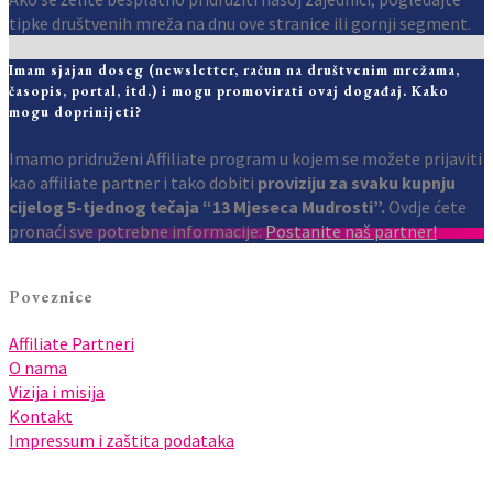
tipke društvenih mreža na dnu ove stranice ili gornji segment.
Imam sjajan doseg (newsletter, račun na društvenim mrežama,
časopis, portal, itd.) i mogu promovirati ovaj događaj. Kako
mogu doprinijeti?
Imamo pridruženi Affiliate program u kojem se možete prijaviti
kao affiliate partner i tako dobiti
proviziju za svaku kupnju
cijelog 5-tjednog tečaja “13 Mjeseca Mudrosti​”.
Ovdje ćete
pronaći sve potrebne informacije:
Postanite naš partner!
Poveznice
Affiliate Partneri
O nama
Vizija i misija
Kontakt
Impressum i zaštita podataka