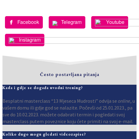
Youtube
Facebook
Telegram
Instagram
Često postavljana pitanja
Kada i gdje se događa uvodni trening?
Besplatni masterclass “13 Mjeseca Mudrosti” odvija se
online
, u
vašem domu ili gdje god se nalazite. Počevši od 25.01.2023., pa
sve do 10.02.2023. možete odabrati termin i pogledati svoj
masterclass putem poveznice koju ćete primiti na svoj e-mail.
Koliko dugo mogu gledati videozapise?