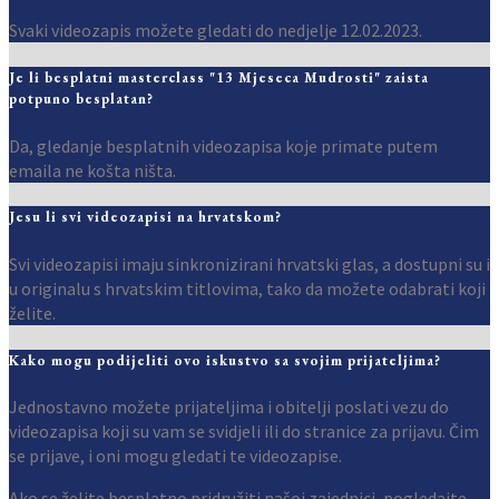
Svaki videozapis možete gledati do nedjelje 12.02.2023.
Je li besplatni masterclass "13 Mjeseca Mudrosti" zaista
potpuno besplatan?
Da, gledanje besplatnih videozapisa koje primate putem
emaila ne košta ništa.
Jesu li svi videozapisi na hrvatskom?
Svi videozapisi imaju sinkronizirani hrvatski glas, a dostupni su i
u originalu s hrvatskim titlovima, tako da možete odabrati koji
želite.
Kako mogu podijeliti ovo iskustvo sa svojim prijateljima?
Jednostavno možete prijateljima i obitelji poslati vezu do
videozapisa koji su vam se svidjeli ili do stranice za prijavu. Čim
se prijave, i oni mogu gledati te videozapise.
Ako se želite besplatno pridružiti našoj zajednici, pogledajte